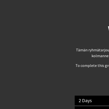
Tämän ryhmätarjouks
kolmannen 
To complete this gro
2 Days