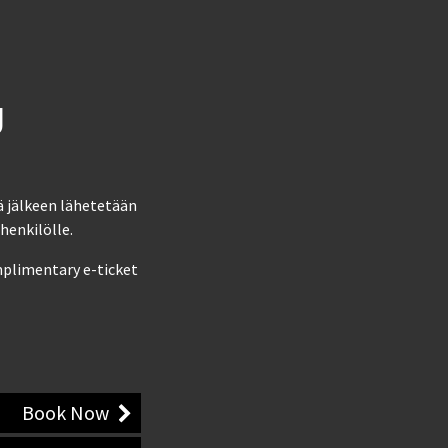
J
ä jälkeen lähetetään
henkilölle.
omplimentary e-ticket
Book Now